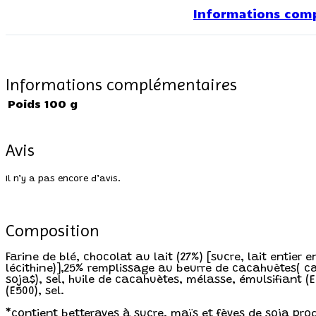
Informations com
Informations complémentaires
Poids
100 g
Avis
Il n’y a pas encore d’avis.
Composition
Farine de blé, chocolat au lait (27%) [sucre, lait entier
lécithine)],25% remplissage au beurre de cacahuètes( c
soja$), sel, huile de cacahuètes, mélasse, émulsifiant (
(E500), sel.
*contient betteraves à sucre, maïs et fèves de soja pro