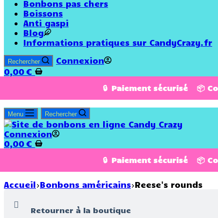
Bonbons pas chers
Boissons
Anti gaspi
Blog
Informations pratiques sur CandyCrazy.fr
Connexion
Rechercher
0,00
€
🔒 Paiement sécurisé 📦 C
Menu
Rechercher
Connexion
0,00
€
🔒 Paiement sécurisé 📦 C
Accueil
Bonbons américains
Reese's rounds
Retourner à la boutique