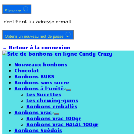
S’inscrire
Identifiant ou adresse e-mail
Obtenir un nouveau mot de passe
← Retour à la connexion
Nouveaux bonbons
Chocolat
Bonbons BUBS
Bonbons sans sucre
Bonbons à l’unité
Les Sucettes
Les chewing-gums
Bonbons emballés
Bonbons vrac
Bonbons vrac 100gr
Bonbons vrac HALAL 100gr
Bonbons Suédois