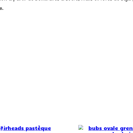
e.
 !