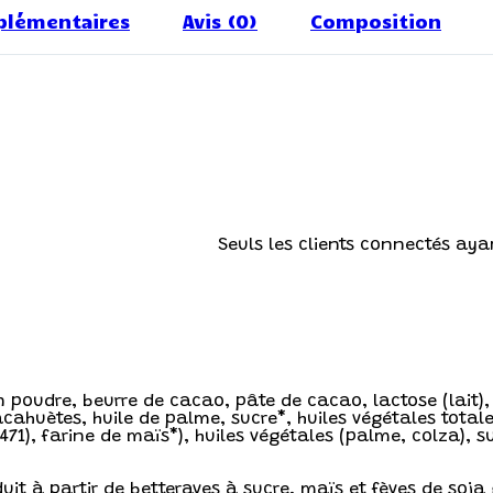
plémentaires
Avis (0)
Composition
Seuls les clients connectés ayan
 en poudre, beurre de cacao, pâte de cacao, lactose (lait)
acahuètes, huile de palme, sucre*, huiles végétales tota
E471), farine de maïs*), huiles végétales (palme, colza), 
duit à partir de betteraves à sucre, maïs et fèves de soj