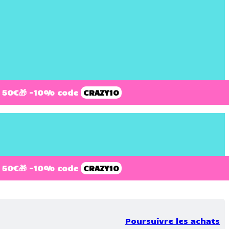
 50€
🎁 -10% code
CRAZY10
 50€
🎁 -10% code
CRAZY10
Poursuivre les achats