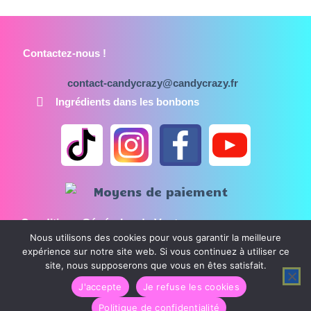
Contactez-nous !
contact-candycrazy@candycrazy.fr
Ingrédients dans les bonbons
Conditions Générales de Vente
Nous utilisons des cookies pour vous garantir la meilleure
Mentions légales
expérience sur notre site web. Si vous continuez à utiliser ce
Politique de confidentialité
site, nous supposerons que vous en êtes satisfait.
J'accepte
Je refuse les cookies
CandyCrazy © Tous droits réservés
Politique de confidentialité