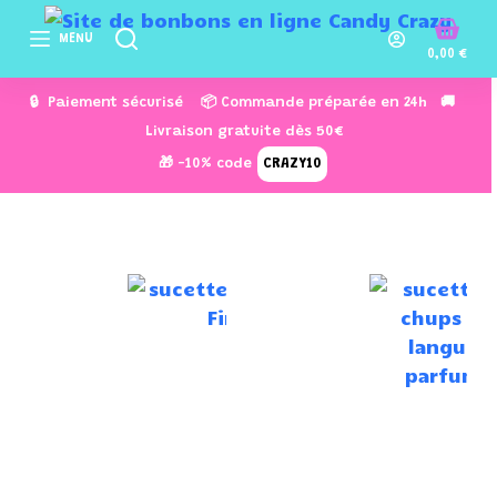
P
MENU
a
0,00
€
s
🔒 Paiement sécurisé 📦 Commande préparée en 24h 🚚
s
Livraison gratuite dès 50€
e
🎁 -10% code
CRAZY10
r
a
u
c
o
n
t
e
n
u