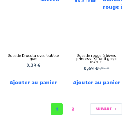
PROMO !
Sucette Dracula avec bubble
Sucette rouge à lèvres
gum
princesse X1 anti gaspi
05/2025
0,39
€
0,69
€
1,99
€
Ajouter au panier
Ajouter au panier
1
2
SUIVANT