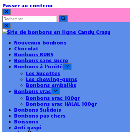
Passer au contenu
Nouveaux bonbons
Chocolat
Bonbons BUBS
Bonbons sans sucre
Bonbons à l’unité
Les Sucettes
Les chewing-gums
Bonbons emballés
Bonbons vrac
Bonbons vrac 100gr
Bonbons vrac HALAL 100gr
Bonbons Suédois
Bonbons pas chers
Boissons
Anti gaspi