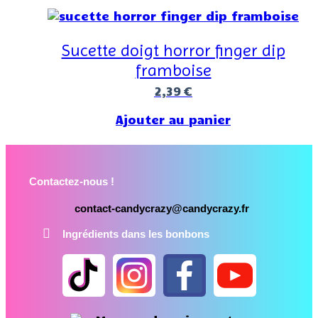
Sucette doigt horror finger dip
framboise
2,39
€
Ajouter au panier
Contactez-nous !
contact-candycrazy@candycrazy.fr
Ingrédients dans les bonbons