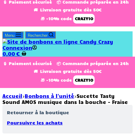
🔒 Paiement sécurisé 📦 Commande préparée en 24h
🚚 Livraison gratuite dès 50€
🎁 -10% code
CRAZY10
Menu
Rechercher
Connexion
0,00
€
🔒 Paiement sécurisé 📦 Commande préparée en 24h
🚚 Livraison gratuite dès 50€
🎁 -10% code
CRAZY10
Accueil
Bonbons à l'unité
Sucette Tasty
Sound AMOS musique dans la bouche - Fraise
Retourner à la boutique
Poursuivre les achats