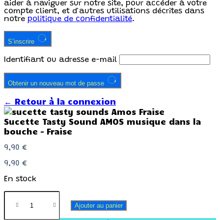
aider à naviguer sur notre site, pour accéder à votre
compte client, et d'autres utilisations décrites dans
notre
politique de confidentialité
.
S’inscrire
Identifiant ou adresse e-mail
Obtenir un nouveau mot de passe
← Retour à la connexion
Sucette Tasty Sound AMOS musique dans la
bouche – Fraise
9,90
€
9,90
€
En stock
Ajouter au panier