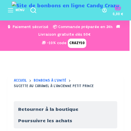
P
MENU
a
0,00
€
s
🔒 Paiement sécurisé 📦 Commande préparée en 24h 🚚
s
Livraison gratuite dès 50€
e
🎁 -10% code
CRAZY10
r
a
u
c
o
ACCUEIL
BONBONS À L'UNITÉ
n
SUCETTE AU CARAMEL À L'ANCIENNE PETIT PRINCE
t
e
n
Retourner à la boutique
u
Poursuivre les achats