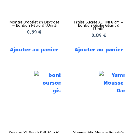
Montre Bracelet en Dextrose
Fraise Sucrée XL FINI 8 cm –
– Bonbon Rétro à l’Unité
Bonbon Gélifié Géant à
l’Unité
0,59
€
0,89
€
Ajouter au panier
Ajouter au panier
Ourson XL Sucré FINI 50 g (à
Yummy Mix Mousse Fouettée