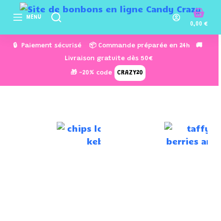
P
MENU
a
0,00
€
s
🔒 Paiement sécurisé 📦 Commande préparée en 24h 🚚
s
Livraison gratuite dès 50€
e
🎁 -20% code
CRAZY20
r
a
u
c
o
n
t
e
n
u