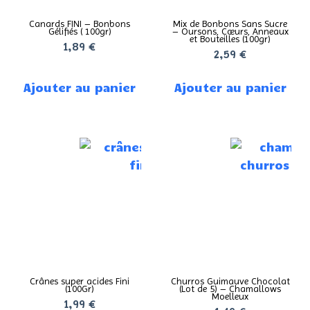
Canards FINI – Bonbons
Mix de Bonbons Sans Sucre
Gélifiés ( 100gr)
– Oursons, Cœurs, Anneaux
et Bouteilles (100gr)
1,89
€
2,59
€
Ajouter au panier
Ajouter au panier
Crânes super acides Fini
Churros Guimauve Chocolat
(100Gr)
(Lot de 5) – Chamallows
Moelleux
1,99
€