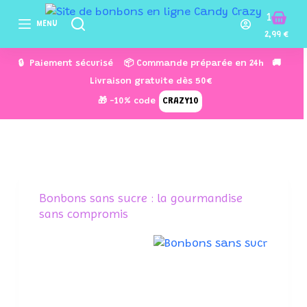
P
1
MENU
a
2,99
€
s
🔒 Paiement sécurisé 📦 Commande préparée en 24h 🚚
s
Livraison gratuite dès 50€
e
🎁 -10% code
CRAZY10
r
a
u
c
o
n
Bonbons sans sucre : la gourmandise
sans compromis
t
e
n
u