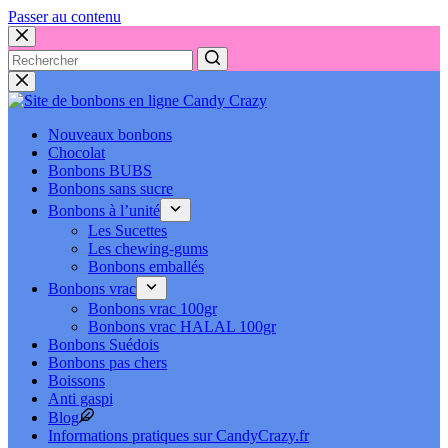
Passer au contenu
Nouveaux bonbons
Chocolat
Bonbons BUBS
Bonbons sans sucre
Bonbons à l’unité
Les Sucettes
Les chewing-gums
Bonbons emballés
Bonbons vrac
Bonbons vrac 100gr
Bonbons vrac HALAL 100gr
Bonbons Suédois
Bonbons pas chers
Boissons
Anti gaspi
Blog
Informations pratiques sur CandyCrazy.fr