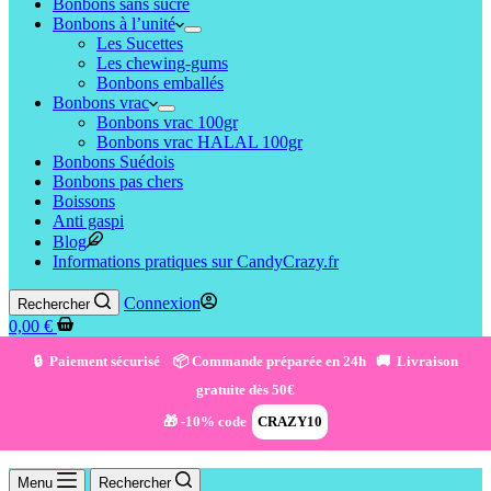
Bonbons sans sucre
Bonbons à l’unité
Les Sucettes
Les chewing-gums
Bonbons emballés
Bonbons vrac
Bonbons vrac 100gr
Bonbons vrac HALAL 100gr
Bonbons Suédois
Bonbons pas chers
Boissons
Anti gaspi
Blog
Informations pratiques sur CandyCrazy.fr
Connexion
Rechercher
0,00
€
🔒 Paiement sécurisé 📦 Commande préparée en 24h 🚚 Livraison
gratuite dès 50€
🎁 -10% code
CRAZY10
Menu
Rechercher