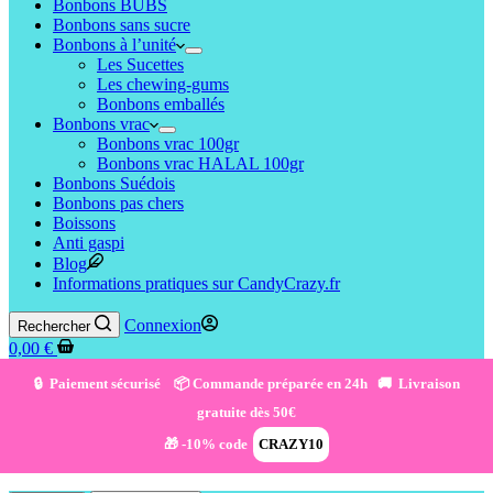
Bonbons BUBS
Bonbons sans sucre
Bonbons à l’unité
Les Sucettes
Les chewing-gums
Bonbons emballés
Bonbons vrac
Bonbons vrac 100gr
Bonbons vrac HALAL 100gr
Bonbons Suédois
Bonbons pas chers
Boissons
Anti gaspi
Blog
Informations pratiques sur CandyCrazy.fr
Connexion
Rechercher
0,00
€
🔒 Paiement sécurisé 📦 Commande préparée en 24h 🚚 Livraison
gratuite dès 50€
🎁 -10% code
CRAZY10