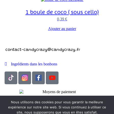
1 boule de coco ( sous cello)
0,39
€
Ajouter au panier
Contactez-nous !
contact-candycrazy@candycrazy.fr
Ingrédients dans les bonbons
Conditions Générales de Vente
Nous utilisons des cookies pour vous garantir la meilleure
Mentions légales
expérience sur notre site web. Si vous continuez à utiliser ce
Politique de confidentialité
site, nous supposerons que vous en êtes satisfait.