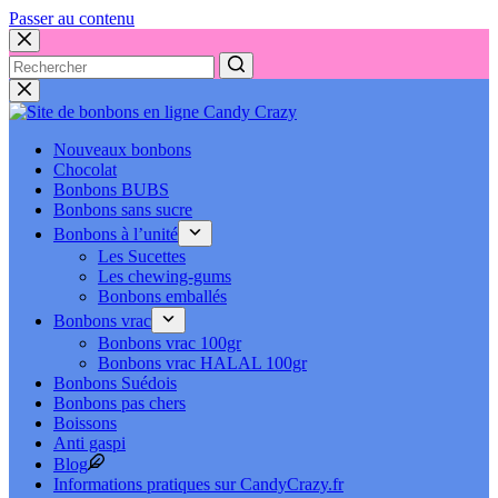
Passer au contenu
Nouveaux bonbons
Chocolat
Bonbons BUBS
Bonbons sans sucre
Bonbons à l’unité
Les Sucettes
Les chewing-gums
Bonbons emballés
Bonbons vrac
Bonbons vrac 100gr
Bonbons vrac HALAL 100gr
Bonbons Suédois
Bonbons pas chers
Boissons
Anti gaspi
Blog
Informations pratiques sur CandyCrazy.fr