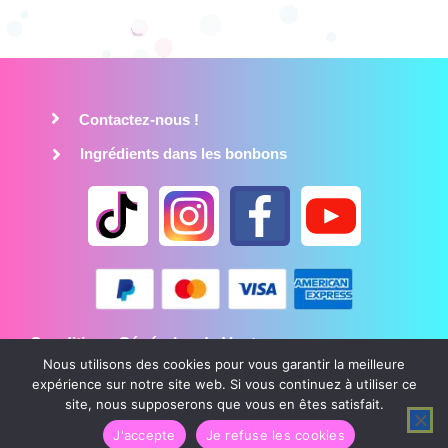
Contactez-nous !
Ingrédients dans les bonbons
Conditions Générales de Vente
Nous utilisons des cookies pour vous garantir la meilleure
Mentions légales
expérience sur notre site web. Si vous continuez à utiliser ce
Politique de confidentialité
site, nous supposerons que vous en êtes satisfait.
J'accepte
Je refuse les cookies
CandyCrazy © Tous droits réservés