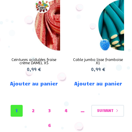
Ceintures acidulées fraise
Cable jumbo lisse framboise
crème DAMEL X5
X1
0,99
€
0,99
€
Ajouter au panier
Ajouter au panier
1
2
3
4
…
SUIVANT
6