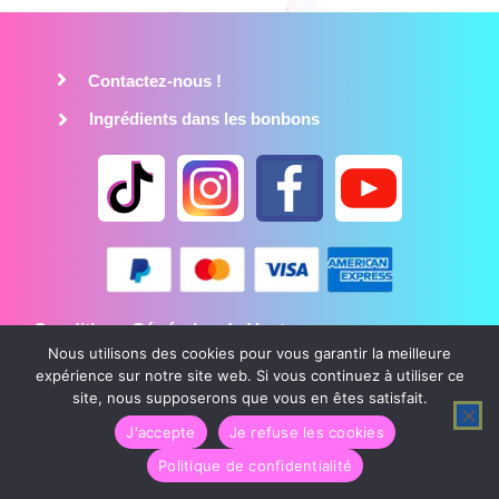
Contactez-nous !
Ingrédients dans les bonbons
Conditions Générales de Vente
Nous utilisons des cookies pour vous garantir la meilleure
Mentions légales
expérience sur notre site web. Si vous continuez à utiliser ce
Politique de confidentialité
site, nous supposerons que vous en êtes satisfait.
J'accepte
Je refuse les cookies
CandyCrazy © Tous droits réservés
Politique de confidentialité