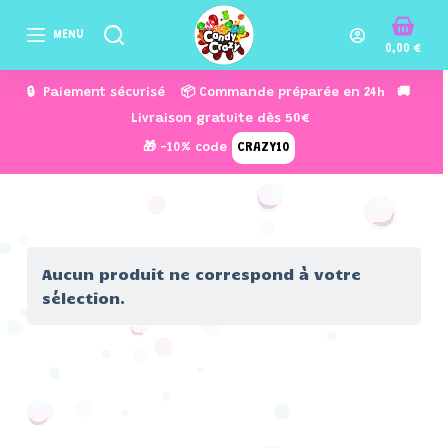
P
MENU
a
0,00
€
s
🔒 Paiement sécurisé 📦 Commande préparée en 24h 🚚
s
Livraison gratuite dès 50€
e
🎁 -10% code
CRAZY10
r
a
u
c
o
Aucun produit ne correspond à votre
n
sélection.
t
e
n
u