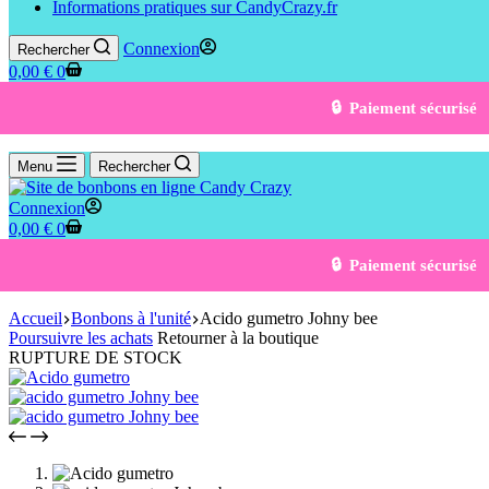
Informations pratiques sur CandyCrazy.fr
Connexion
Rechercher
0,00
€
0
🔒 Paiement sécurisé
Menu
Rechercher
Connexion
0,00
€
0
🔒 Paiement sécurisé
Accueil
Bonbons à l'unité
Acido gumetro Johny bee
Poursuivre les achats
Retourner à la boutique
RUPTURE DE STOCK