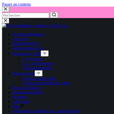
Passer au contenu
Aucun
résultat
Nouveaux bonbons
Chocolat
Bonbons BUBS
Bonbons sans sucre
Bonbons à l’unité
Les Sucettes
Les chewing-gums
Bonbons emballés
Bonbons vrac
Bonbons vrac 100gr
Bonbons vrac HALAL 100gr
Bonbons Suédois
Bonbons pas chers
Boissons
Anti gaspi
Blog
Informations pratiques sur CandyCrazy.fr