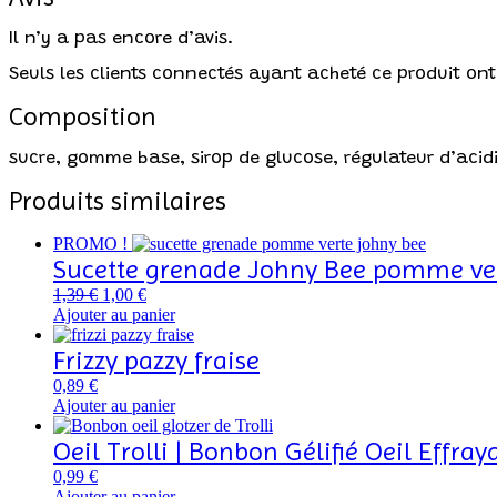
Il n’y a pas encore d’avis.
Seuls les clients connectés ayant acheté ce produit ont l
Composition
sucre, gomme base, sirop de glucose, régulateur d’acidité
Produits similaires
PROMO !
Sucette grenade Johny Bee pomme ver
Le
Le
1,39
€
1,00
€
prix
prix
Ajouter au panier
initial
actuel
était :
est :
Frizzy pazzy fraise
1,39 €.
1,00 €.
0,89
€
Ajouter au panier
Oeil Trolli | Bonbon Gélifié Oeil Effray
0,99
€
Ajouter au panier