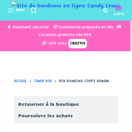
P
MENU
a
0,00
€
s
🔒 Paiement sécurisé 📦 Commande préparée en 24h 🚚
s
Livraison gratuite dès 50€
e
🎁 -10% code
CRAZY10
r
a
u
c
o
ACCUEIL
CANDY BOX
BOX BONBONS CORPS HUMAIN
n
t
e
Retourner à la boutique
n
u
Poursuivre les achats