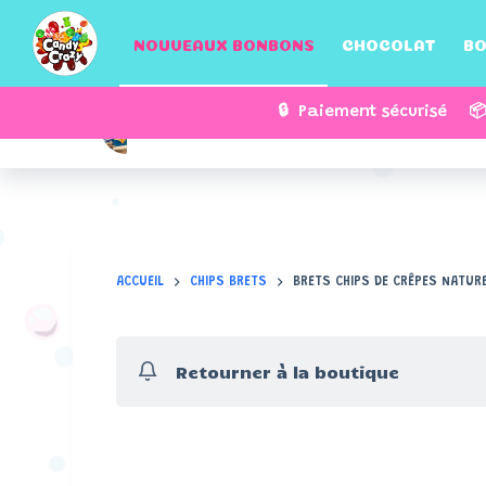
P
NOUVEAUX BONBONS
CHOCOLAT
BO
a
s
s
🔒 Paiement sécurisé 
Brets Chips de Crêpes Nature | Crêpe de F
e
r
a
u
c
o
ACCUEIL
CHIPS BRETS
BRETS CHIPS DE CRÊPES NATUR
n
t
e
Retourner à la boutique
n
u