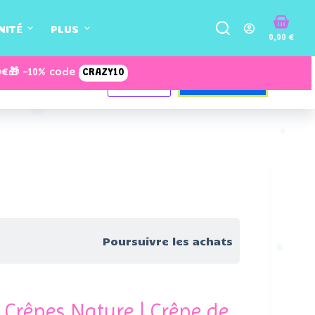
NITÉ
PLUS
0,00
€
0€
🎁 -10% code
CRAZY10
Ajouter au panier
2,99
€
EN STOCK
Poursuivre les achats
 Crêpes Nature | Crêpe de