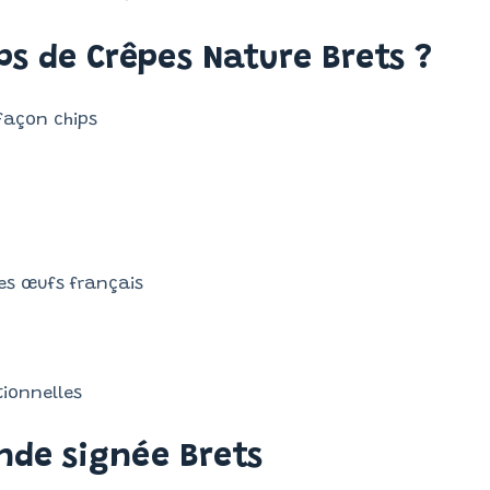
ips de Crêpes Nature Brets ?
façon chips
des œufs français
tionnelles
nde signée Brets