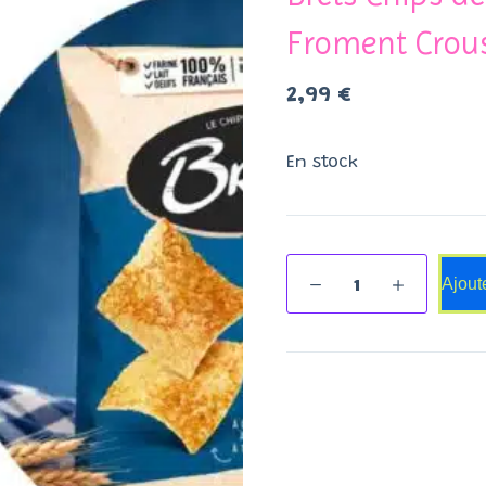
Froment Crous
2,99
€
En stock
Ajout