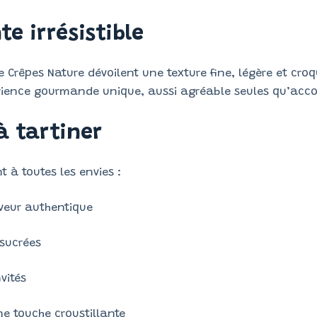
te irrésistible
e Crêpes Nature dévoilent une texture fine, légère et croqu
rience gourmande unique, aussi agréable seules qu’acc
à tartiner
t à toutes les envies :
aveur authentique
sucrées
nvités
ne touche croustillante