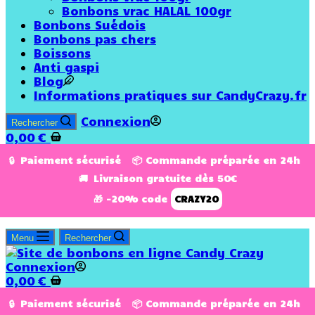
Bonbons vrac HALAL 100gr
Bonbons Suédois
Bonbons pas chers
Boissons
Anti gaspi
Blog
Informations pratiques sur CandyCrazy.fr
Connexion
Rechercher
0,00
€
🔒 Paiement sécurisé 📦 Commande préparée en 24h
🚚 Livraison gratuite dès 50€
🎁 -20% code
CRAZY20
Menu
Rechercher
Connexion
0,00
€
🔒 Paiement sécurisé 📦 Commande préparée en 24h