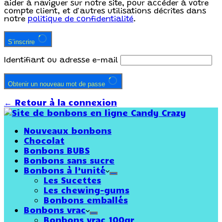
aider à naviguer sur notre site, pour accéder à votre
compte client, et d'autres utilisations décrites dans
notre
politique de confidentialité
.
S’inscrire
Identifiant ou adresse e-mail
Obtenir un nouveau mot de passe
← Retour à la connexion
Nouveaux bonbons
Chocolat
Bonbons BUBS
Bonbons sans sucre
Bonbons à l’unité
Les Sucettes
Les chewing-gums
Bonbons emballés
Bonbons vrac
Bonbons vrac 100gr