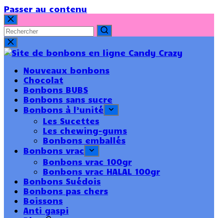
Passer au contenu
Nouveaux bonbons
Chocolat
Bonbons BUBS
Bonbons sans sucre
Bonbons à l’unité
Les Sucettes
Les chewing-gums
Bonbons emballés
Bonbons vrac
Bonbons vrac 100gr
Bonbons vrac HALAL 100gr
Bonbons Suédois
Bonbons pas chers
Boissons
Anti gaspi