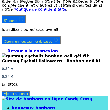
aider à naviguer sur notre site, pour accéder à votre
compte client, et d'autres utilisations décrites dans
notre
politique de confidentialité
.
S’inscrire
Identifiant ou adresse e-mail
Obtenir un nouveau mot de passe
← Retour à la connexion
Gummy Eyeball Halloween – Bonbon oeil X1
0,39
€
0,39
€
En stock
Ajouter au panier
Nouveaux bonbons