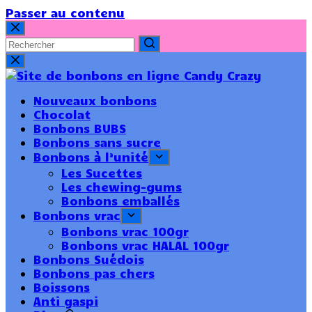
Passer au contenu
Nouveaux bonbons
Chocolat
Bonbons BUBS
Bonbons sans sucre
Bonbons à l’unité
Les Sucettes
Les chewing-gums
Bonbons emballés
Bonbons vrac
Bonbons vrac 100gr
Bonbons vrac HALAL 100gr
Bonbons Suédois
Bonbons pas chers
Boissons
Anti gaspi