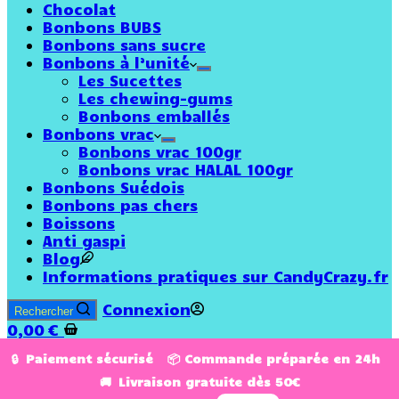
Chocolat
Bonbons BUBS
Bonbons sans sucre
Bonbons à l’unité
Les Sucettes
Les chewing-gums
Bonbons emballés
Bonbons vrac
Bonbons vrac 100gr
Bonbons vrac HALAL 100gr
Bonbons Suédois
Bonbons pas chers
Boissons
Anti gaspi
Blog
Informations pratiques sur CandyCrazy.fr
Connexion
Rechercher
0,00
€
🔒 Paiement sécurisé 📦 Commande préparée en 24h
🚚 Livraison gratuite dès 50€