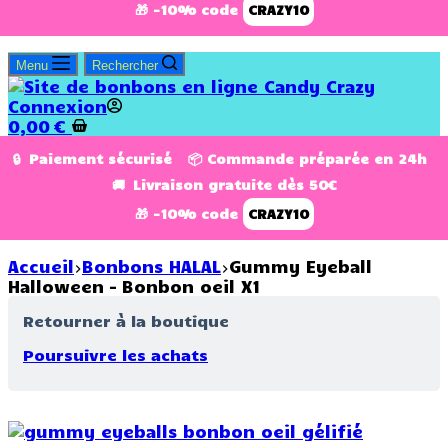
🎁 -10% code
CRAZY10
Menu
Rechercher
Connexion
0,00
€
🔒 Paiement sécurisé 📦 Commande préparée en 24h
🚚 Livraison gratuite dès 50€
🎁 -10% code
CRAZY10
Accueil
Bonbons HALAL
Gummy Eyeball
Halloween – Bonbon oeil X1
Retourner à la boutique
Poursuivre les achats