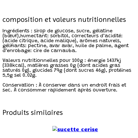
composition et valeurs nutritionnelles
Ingrédients : sirop de glucose, sucre, gélatine
(bœuf),humectant: sorbitol, correcteurs d’acidité:
(acide citrique, acide malique), arômes naturels,
gélifiants: pectine, avar avar, huile de palme, agent
d’enrobage: cire de carnauba.
Valeurs nutritionnelles pour 100g : énergie 1437kj
(338kcal), matières grasses 0g (dont acides gras
saturés 0g), glucides 79g (dont sucres 46g), protéines
5,5g sel 0.02g.
Conservation : À conserver dans un endroit frais et
sec. À consommer rapidement après ouverture.
Produits similaires