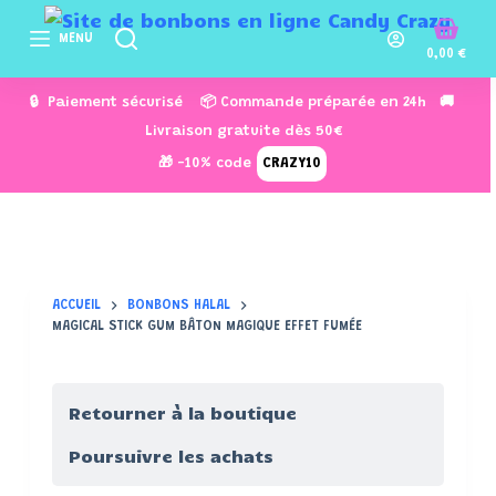
P
MENU
a
0,00
€
s
🔒 Paiement sécurisé 📦 Commande préparée en 24h 🚚
s
Livraison gratuite dès 50€
e
🎁 -10% code
CRAZY10
r
a
u
c
o
ACCUEIL
BONBONS HALAL
n
MAGICAL STICK GUM BÂTON MAGIQUE EFFET FUMÉE
t
e
n
Retourner à la boutique
u
Poursuivre les achats