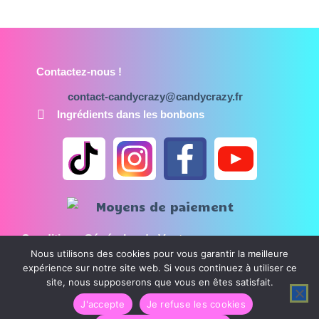
Contactez-nous !
contact-candycrazy@candycrazy.fr
Ingrédients dans les bonbons
Conditions Générales de Vente
Nous utilisons des cookies pour vous garantir la meilleure
Mentions légales
expérience sur notre site web. Si vous continuez à utiliser ce
Politique de confidentialité
site, nous supposerons que vous en êtes satisfait.
J'accepte
Je refuse les cookies
CandyCrazy © Tous droits réservés