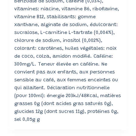
benzoate de sodium, caféine (0,03%),
vitamines: niacine, vitamine B6, riboflavine,
vitamine B12, stabilisants: gomme
xanthane, alginate de sodium, édulcorant:
sucralose, L-carnitine L-tartrate (0,004%),
chlorure de sodium, inositol (0,002%),
colorant: carotènes, huiles végétales: noix
de coco, colza, amidon modifié. Caféine:
300mg/L. Teneur élevée en caféine. Ne
convient pas aux enfants, aux personnes
sensible au café, aux femmes enceintes ou
qui allaitent. Déclaration nutritionnelle
(pour 100ml): énergie 203kJ/48Kcal, matières
grasses 0g (dont acides gras saturés 0g),
glucides 12g (dont sucres 11g), protéines 0g,
sel 0,05g g