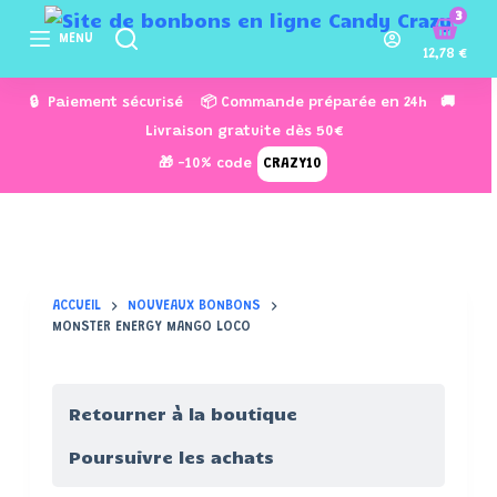
3
P
MENU
a
12,78
€
s
🔒 Paiement sécurisé 📦 Commande préparée en 24h 🚚
s
Livraison gratuite dès 50€
e
🎁 -10% code
CRAZY10
r
a
u
c
o
ACCUEIL
NOUVEAUX BONBONS
n
MONSTER ENERGY MANGO LOCO
t
e
n
Retourner à la boutique
u
Poursuivre les achats