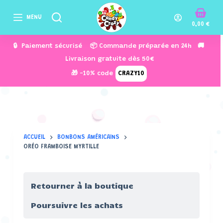
P
MENU
a
0,00
€
s
🔒 Paiement sécurisé 📦 Commande préparée en 24h 🚚
s
Livraison gratuite dès 50€
e
🎁 -10% code
CRAZY10
r
a
u
c
o
ACCUEIL
BONBONS AMÉRICAINS
n
ORÉO FRAMBOISE MYRTILLE
t
e
n
Retourner à la boutique
u
Poursuivre les achats