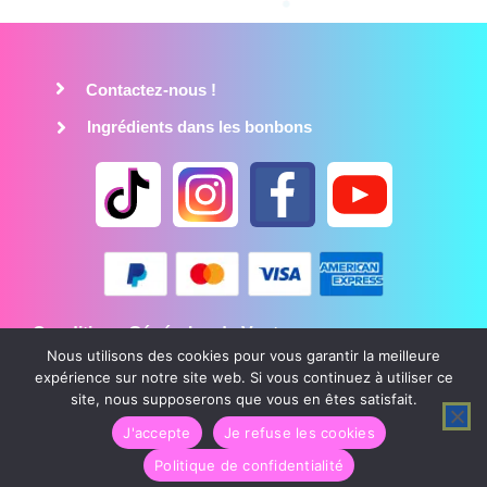
Contactez-nous !
Ingrédients dans les bonbons
Conditions Générales de Vente
Nous utilisons des cookies pour vous garantir la meilleure
Mentions légales
expérience sur notre site web. Si vous continuez à utiliser ce
Politique de confidentialité
site, nous supposerons que vous en êtes satisfait.
J'accepte
Je refuse les cookies
CandyCrazy © Tous droits réservés
Politique de confidentialité