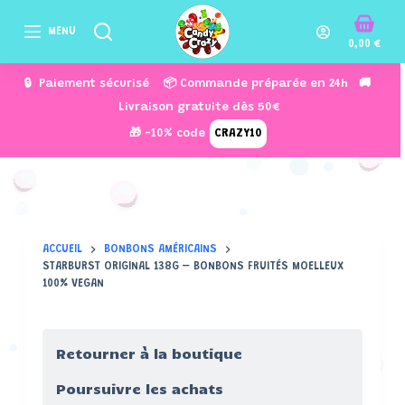
P
MENU
a
0,00
€
s
🔒 Paiement sécurisé 📦 Commande préparée en 24h 🚚
s
Livraison gratuite dès 50€
e
🎁 -10% code
CRAZY10
r
a
u
c
o
ACCUEIL
BONBONS AMÉRICAINS
n
STARBURST ORIGINAL 138G – BONBONS FRUITÉS MOELLEUX
t
100% VEGAN
e
n
u
Retourner à la boutique
Poursuivre les achats