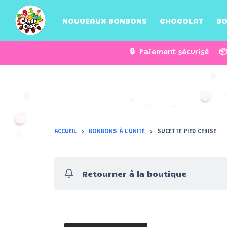
P
NOUVEAUX BONBONS
CHOCOLAT
BO
a
s
s
🔒 Paiement sécurisé 
e
r
a
u
c
o
ACCUEIL
BONBONS À L'UNITÉ
SUCETTE PIED CERISE
n
t
e
Retourner à la boutique
n
u