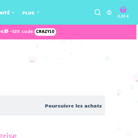
NITÉ
PLUS
0,00
€
0€
🎁 -10% code
CRAZY10
Poursuivre les achats
erise