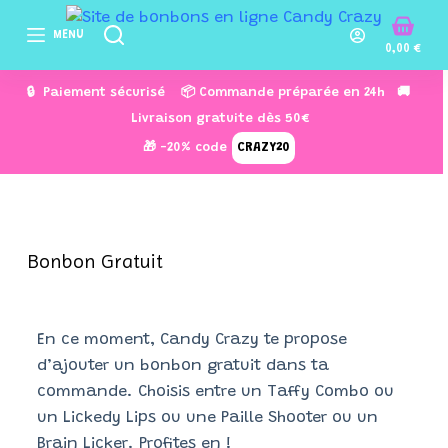
P
MENU
a
0,00
€
s
🔒 Paiement sécurisé 📦 Commande préparée en 24h 🚚
s
Livraison gratuite dès 50€
e
🎁 -20% code
CRAZY20
r
a
u
c
o
Bonbon Gratuit
n
t
e
En ce moment, Candy Crazy te propose
n
d’ajouter un bonbon gratuit dans ta
u
commande. Choisis entre un Taffy Combo ou
un Lickedy Lips ou une Paille Shooter ou un
Brain Licker. Profites en !