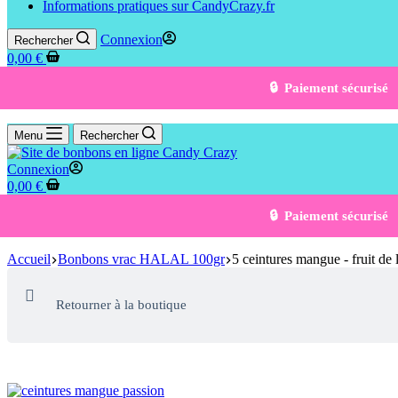
Informations pratiques sur CandyCrazy.fr
Connexion
Rechercher
0,00
€
🔒 Paiement sécurisé
Menu
Rechercher
Connexion
0,00
€
🔒 Paiement sécurisé
Accueil
Bonbons vrac HALAL 100gr
5 ceintures mangue - fruit de 
Retourner à la boutique