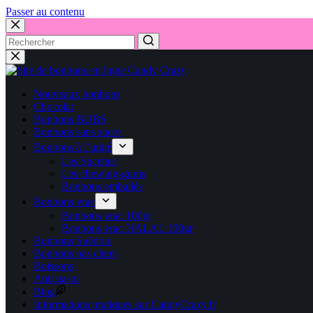
Passer au contenu
Nouveaux bonbons
Chocolat
Bonbons BUBS
Bonbons sans sucre
Bonbons à l’unité
Les Sucettes
Les chewing-gums
Bonbons emballés
Bonbons vrac
Bonbons vrac 100gr
Bonbons vrac HALAL 100gr
Bonbons Suédois
Bonbons pas chers
Boissons
Anti gaspi
Blog
Informations pratiques sur CandyCrazy.fr