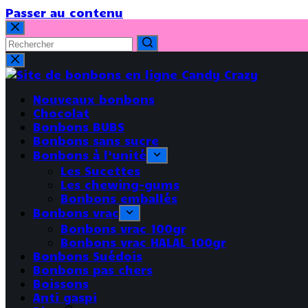
Passer au contenu
Nouveaux bonbons
Chocolat
Bonbons BUBS
Bonbons sans sucre
Bonbons à l’unité
Les Sucettes
Les chewing-gums
Bonbons emballés
Bonbons vrac
Bonbons vrac 100gr
Bonbons vrac HALAL 100gr
Bonbons Suédois
Bonbons pas chers
Boissons
Anti gaspi