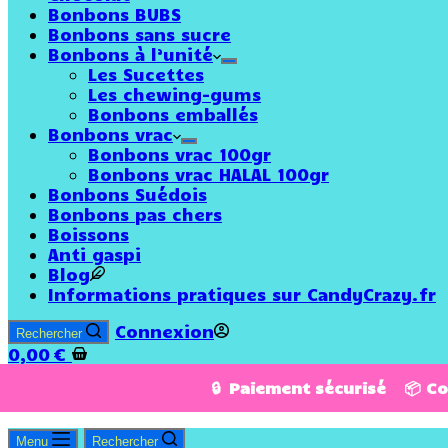
Bonbons BUBS
Bonbons sans sucre
Bonbons à l’unité
Les Sucettes
Les chewing-gums
Bonbons emballés
Bonbons vrac
Bonbons vrac 100gr
Bonbons vrac HALAL 100gr
Bonbons Suédois
Bonbons pas chers
Boissons
Anti gaspi
Blog
Informations pratiques sur CandyCrazy.fr
Connexion
Rechercher
0,00
€
🔒 Paiement sécurisé 📦 C
Menu
Rechercher