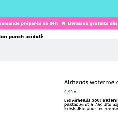
ommande préparée en 24h 🚚 Livraison gratuite dès
lon punch acidulé
Airheads watermel
0,99
€
Les
Airheads Sour Water
pastèque et à l’acidité e
irrésistible pour les amat