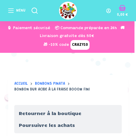
P
MENU
a
0,00
€
s
🔒 Paiement sécurisé 📦 Commande préparée en 24h 🚚
s
Livraison gratuite dès 50€
e
🎁 -10% code
CRAZY10
r
a
u
c
o
ACCUEIL
BONBONS PINATA
n
BONBON DUR ACIDE À LA FRAISE BOOOM FINI
t
e
n
Retourner à la boutique
u
Poursuivre les achats