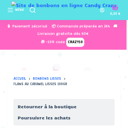
P
MENU
a
0,00
€
s
🔒 Paiement sécurisé 📦 Commande préparée en 24h 🚚
s
Livraison gratuite dès 50€
e
🎁 -10% code
CRAZY10
r
a
u
c
o
ACCUEIL
BONBONS LISSES
n
FLANS AU CARAMEL LISSES 100GR
t
e
n
Retourner à la boutique
u
Poursuivre les achats