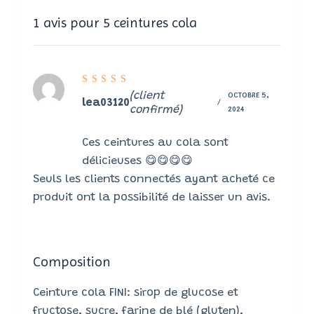
1 avis pour
5 ceintures cola
Note
5
(client
OCTOBRE 5,
sur 5
lea03120
confirmé)
2024
Ces ceintures au cola sont
délicieuses 😋😋😋😋
Seuls les clients connectés ayant acheté ce
produit ont la possibilité de laisser un avis.
Composition
Ceinture cola FINI: sirop de glucose et
fructose, sucre, farine de blé (gluten),