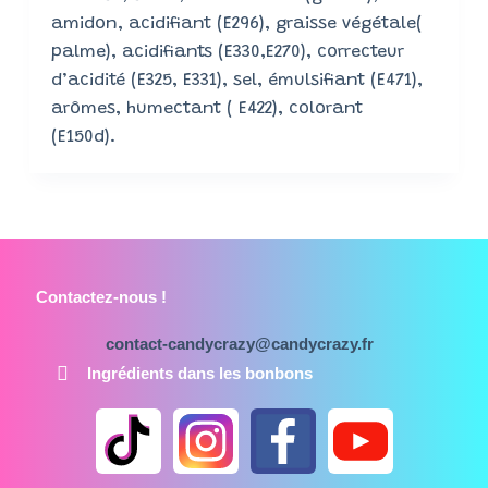
amidon, acidifiant (E296), graisse végétale(
palme), acidifiants (E330,E270), correcteur
d’acidité (E325, E331), sel, émulsifiant (E471),
arômes, humectant ( E422), colorant
(E150d).
Contactez-nous !
contact-candycrazy@candycrazy.fr
Ingrédients dans les bonbons