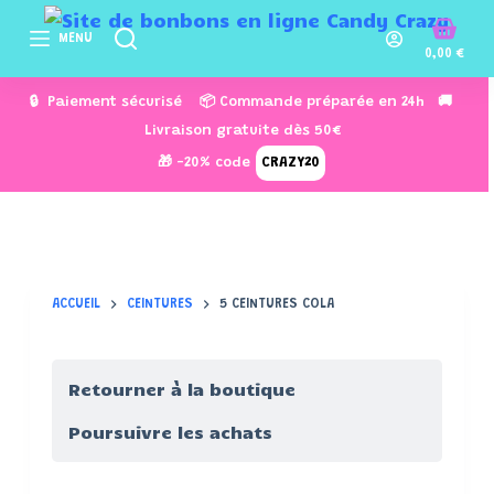
P
MENU
a
0,00
€
s
🔒 Paiement sécurisé 📦 Commande préparée en 24h 🚚
s
Livraison gratuite dès 50€
e
🎁 -20% code
CRAZY20
r
a
u
c
o
ACCUEIL
CEINTURES
5 CEINTURES COLA
n
t
e
Retourner à la boutique
n
u
Poursuivre les achats