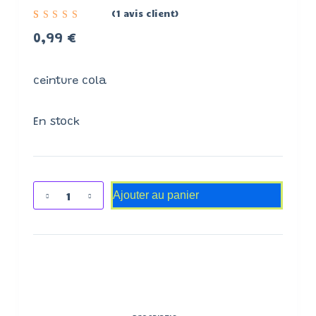
(
1
avis client)
Noté
1
5.00
sur
0,99
€
5 basé
sur
notation
client
ceinture cola
En stock
Ajouter au panier