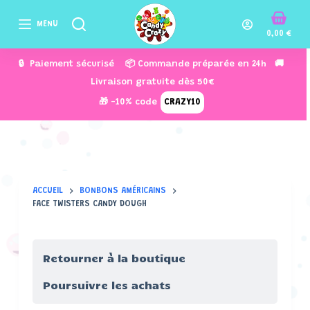
P
MENU
a
0,00
€
s
🔒 Paiement sécurisé 📦 Commande préparée en 24h 🚚
s
Livraison gratuite dès 50€
e
🎁 -10% code
CRAZY10
r
a
u
c
o
ACCUEIL
BONBONS AMÉRICAINS
n
FACE TWISTERS CANDY DOUGH
t
e
n
Retourner à la boutique
u
Poursuivre les achats