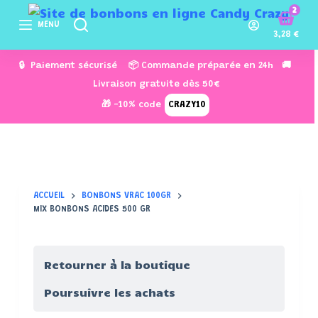
2
P
MENU
a
3,28
€
s
🔒 Paiement sécurisé 📦 Commande préparée en 24h 🚚
s
Livraison gratuite dès 50€
e
🎁 -10% code
CRAZY10
r
a
u
c
o
ACCUEIL
BONBONS VRAC 100GR
n
MIX BONBONS ACIDES 500 GR
t
e
n
Retourner à la boutique
u
Poursuivre les achats