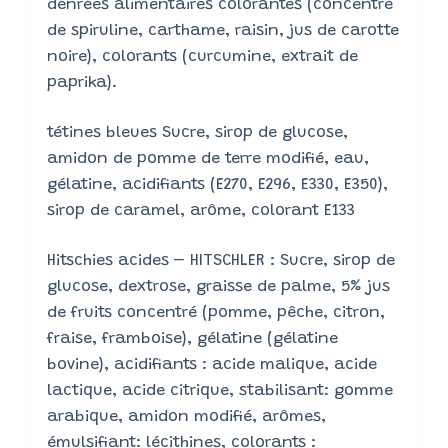
denrées alimentaires colorantes (concentré
de spiruline, carthame, raisin, jus de carotte
noire), colorants (curcumine, extrait de
paprika).
tétines bleues Sucre, sirop de glucose,
amidon de pomme de terre modifié, eau,
gélatine, acidifiants (E270, E296, E330, E350),
sirop de caramel, arôme, colorant E133
Hitschies acides – HITSCHLER : Sucre, sirop de
glucose, dextrose, graisse de palme, 5% jus
de fruits concentré (pomme, pêche, citron,
fraise, framboise), gélatine (gélatine
bovine), acidifiants : acide malique, acide
lactique, acide citrique, stabilisant: gomme
arabique, amidon modifié, arômes,
émulsifiant: lécithines, colorants :