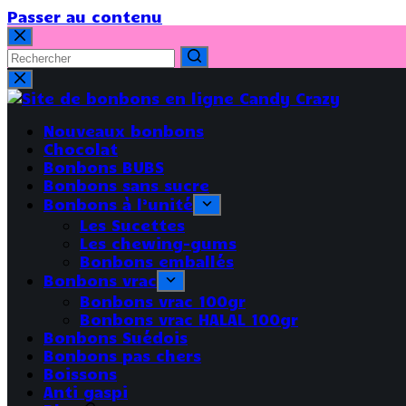
Passer au contenu
Nouveaux bonbons
Chocolat
Bonbons BUBS
Bonbons sans sucre
Bonbons à l’unité
Les Sucettes
Les chewing-gums
Bonbons emballés
Bonbons vrac
Bonbons vrac 100gr
Bonbons vrac HALAL 100gr
Bonbons Suédois
Bonbons pas chers
Boissons
Anti gaspi