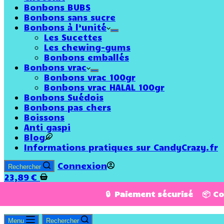
Bonbons BUBS
Bonbons sans sucre
Bonbons à l’unité
Les Sucettes
Les chewing-gums
Bonbons emballés
Bonbons vrac
Bonbons vrac 100gr
Bonbons vrac HALAL 100gr
Bonbons Suédois
Bonbons pas chers
Boissons
Anti gaspi
Blog
Informations pratiques sur CandyCrazy.fr
Connexion
Rechercher
23,89
€
🔒 Paiement sécurisé 📦 C
Menu
Rechercher