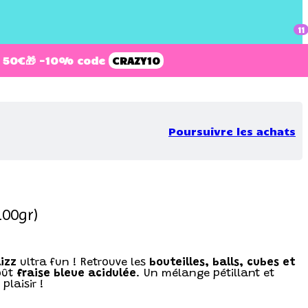
11
 50€
🎁 -10% code
CRAZY10
Poursuivre les achats
100gr)
izz
ultra fun ! Retrouve les
bouteilles, balls, cubes et
oût
fraise bleue acidulée
. Un mélange pétillant et
plaisir !