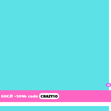
11
 50€
🎁 -10% code
CRAZY10