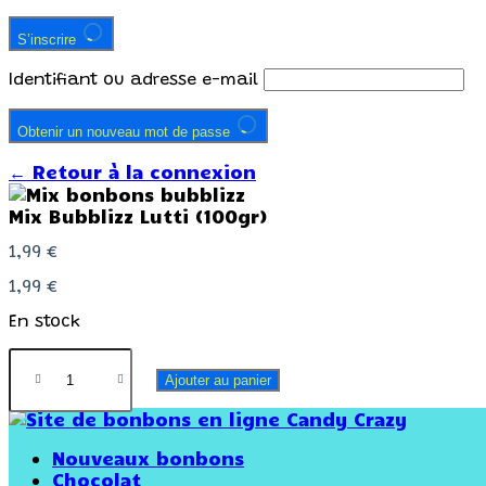
S’inscrire
Identifiant ou adresse e-mail
Obtenir un nouveau mot de passe
← Retour à la connexion
Mix Bubblizz Lutti (100gr)
1,99
€
1,99
€
En stock
Ajouter au panier
Nouveaux bonbons
Chocolat