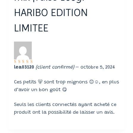
HARIBO EDITION
LIMITEE
Note
5
lea03120
(client confirmé)
–
octobre 5, 2024
sur 5
Ces petits 🐻 sont trop mignons 😊☺️, en plus
d’avoir un bon goût 😋
Seuls les clients connectés ayant acheté ce
produit ont la possibilité de laisser un avis.