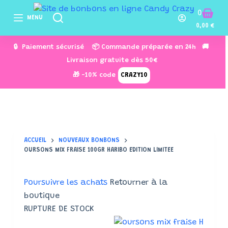
P
0
MENU
a
0,00
€
s
🔒 Paiement sécurisé 📦 Commande préparée en 24h 🚚
s
Livraison gratuite dès 50€
e
🎁 -10% code
CRAZY10
r
a
u
c
o
ACCUEIL
NOUVEAUX BONBONS
n
OURSONS MIX FRAISE 100GR HARIBO EDITION LIMITEE
t
e
Poursuivre les achats
Retourner à la
n
boutique
u
RUPTURE DE STOCK