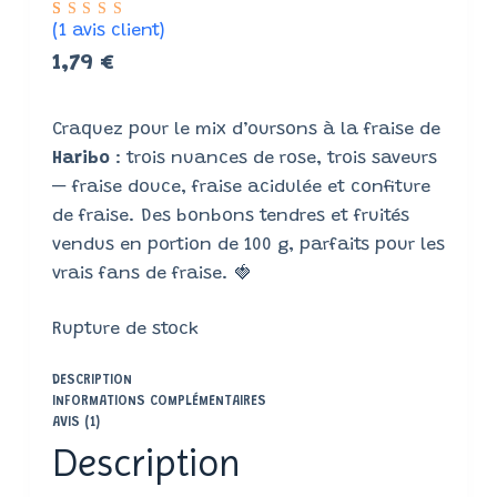
Noté
1
(
1
avis client)
5.00
sur
5 basé
1,79
€
sur
notation
client
Craquez pour le mix d’oursons à la fraise de
Haribo
: trois nuances de rose, trois saveurs
— fraise douce, fraise acidulée et confiture
de fraise. Des bonbons tendres et fruités
vendus en portion de 100 g, parfaits pour les
vrais fans de fraise. 🍓
Rupture de stock
DESCRIPTION
INFORMATIONS COMPLÉMENTAIRES
AVIS (1)
Description