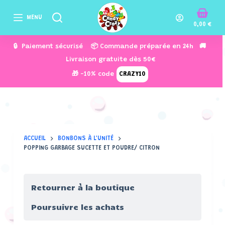
P
MENU
a
0,00
€
s
🔒 Paiement sécurisé 📦 Commande préparée en 24h 🚚
s
Livraison gratuite dès 50€
e
🎁 -10% code
CRAZY10
r
a
u
c
o
ACCUEIL
BONBONS À L'UNITÉ
n
POPPING GARBAGE SUCETTE ET POUDRE/ CITRON
t
e
n
Retourner à la boutique
u
Poursuivre les achats