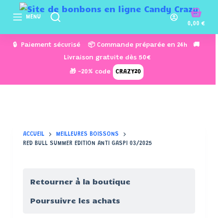
P
MENU
a
0,00
€
s
🔒 Paiement sécurisé 📦 Commande préparée en 24h 🚚
s
Livraison gratuite dès 50€
e
🎁 -20% code
CRAZY20
r
a
u
c
o
ACCUEIL
MEILLEURES BOISSONS
n
RED BULL SUMMER EDITION ANTI GASPI 03/2025
t
e
n
Retourner à la boutique
u
Poursuivre les achats