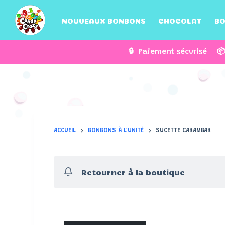
P
NOUVEAUX BONBONS
CHOCOLAT
BO
a
s
s
🔒 Paiement sécurisé 
e
r
a
u
c
o
ACCUEIL
BONBONS À L'UNITÉ
SUCETTE CARAMBAR
n
t
e
Retourner à la boutique
n
u