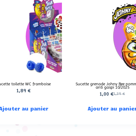
PROMO !
ucette toilette WC framboise
Sucette grenade Johny Bee pomm
anti gaspi 10/2025
1,89
€
1,00
€
1,39
€
Ajouter au panier
Ajouter au panie