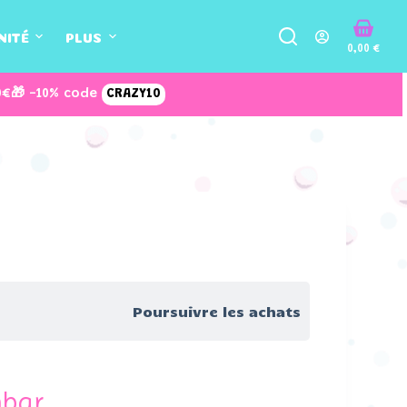
NITÉ
PLUS
0,00
€
0€
🎁 -10% code
CRAZY10
Poursuivre les achats
mbar