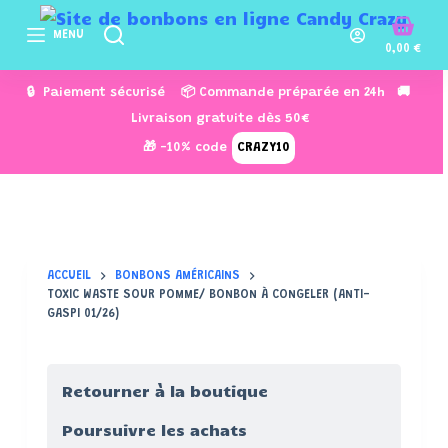
P
MENU
a
0,00
€
s
🔒 Paiement sécurisé 📦 Commande préparée en 24h 🚚
s
Livraison gratuite dès 50€
e
🎁 -10% code
CRAZY10
r
a
u
c
o
ACCUEIL
BONBONS AMÉRICAINS
n
TOXIC WASTE SOUR POMME/ BONBON À CONGELER (ANTI-
t
GASPI 01/26)
e
n
u
Retourner à la boutique
Poursuivre les achats