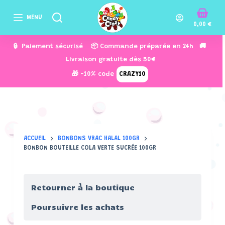
P
MENU
a
0,00
€
s
🔒 Paiement sécurisé 📦 Commande préparée en 24h 🚚
s
Livraison gratuite dès 50€
e
🎁 -10% code
CRAZY10
r
a
u
c
o
ACCUEIL
BONBONS VRAC HALAL 100GR
n
BONBON BOUTEILLE COLA VERTE SUCRÉE 100GR
t
e
n
Retourner à la boutique
u
Poursuivre les achats