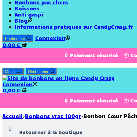
Bonbons pas chers
Boissons
Anti gaspi
Blog
Informations pratiques sur CandyCrazy.fr
Connexion
Rechercher
0,00
€
🔒 Paiement sécurisé 📦 C
Menu
Rechercher
Connexion
0,00
€
🔒 Paiement sécurisé 📦 C
Accueil
Bonbons vrac 100gr
Bonbon Cœur Pêche
Retourner à la boutique