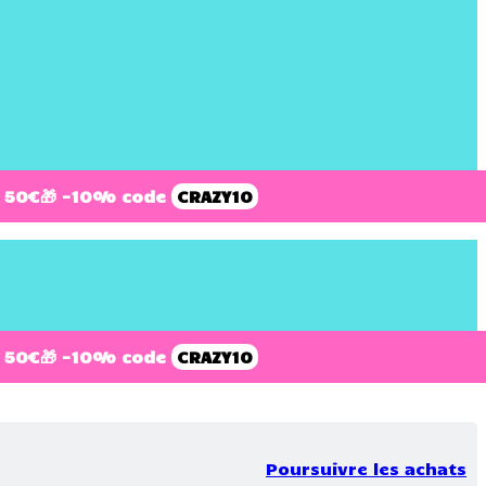
 50€
🎁 -10% code
CRAZY10
 50€
🎁 -10% code
CRAZY10
Poursuivre les achats