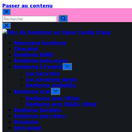
Passer au contenu
Nouveaux bonbons
Chocolat
Bonbons BUBS
Bonbons sans sucre
Bonbons à l’unité
Les Sucettes
Les chewing-gums
Bonbons emballés
Bonbons vrac
Bonbons vrac 100gr
Bonbons vrac HALAL 100gr
Bonbons Suédois
Bonbons pas chers
Boissons
Anti gaspi