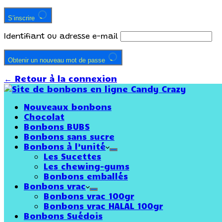
S’inscrire
Identifiant ou adresse e-mail
Obtenir un nouveau mot de passe
← Retour à la connexion
Nouveaux bonbons
Chocolat
Bonbons BUBS
Bonbons sans sucre
Bonbons à l’unité
Les Sucettes
Les chewing-gums
Bonbons emballés
Bonbons vrac
Bonbons vrac 100gr
Bonbons vrac HALAL 100gr
Bonbons Suédois