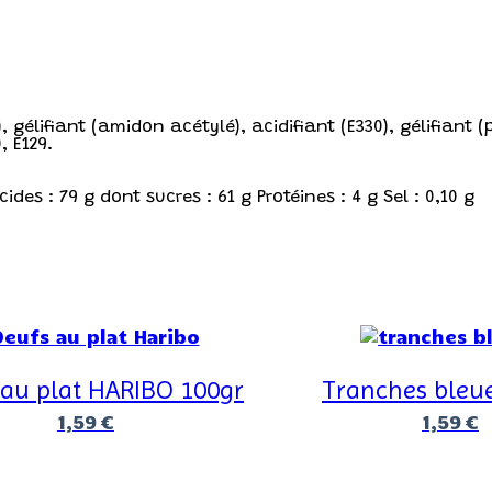
gélifiant (amidon acétylé), acidifiant (E330), gélifiant (pe
, E129.
des : 79 g dont sucres : 61 g Protéines : 4 g Sel : 0,10 g
 au plat HARIBO 100gr
Tranches bleu
1,59
€
1,59
€