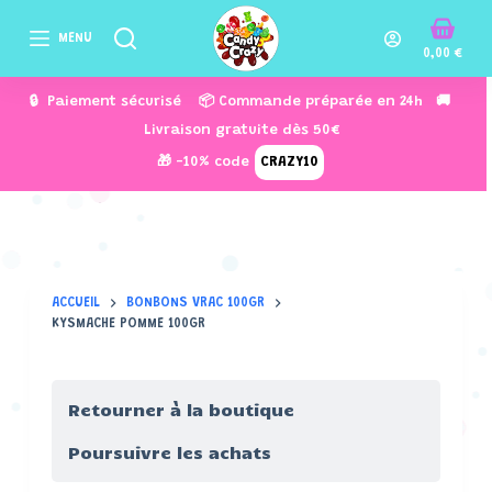
P
MENU
a
0,00
€
s
🔒 Paiement sécurisé 📦 Commande préparée en 24h 🚚
s
Livraison gratuite dès 50€
e
🎁 -10% code
CRAZY10
r
a
u
c
o
ACCUEIL
BONBONS VRAC 100GR
n
KYSMACHE POMME 100GR
t
e
n
Retourner à la boutique
u
Poursuivre les achats