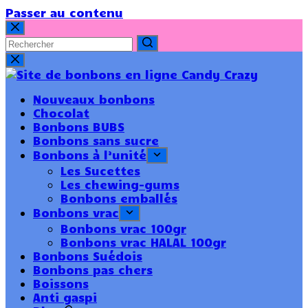
Passer au contenu
Nouveaux bonbons
Chocolat
Bonbons BUBS
Bonbons sans sucre
Bonbons à l’unité
Les Sucettes
Les chewing-gums
Bonbons emballés
Bonbons vrac
Bonbons vrac 100gr
Bonbons vrac HALAL 100gr
Bonbons Suédois
Bonbons pas chers
Boissons
Anti gaspi