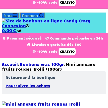
🎁 -10% code
CRAZY10
Menu
Rechercher
Connexion
0,00
€
🔒 Paiement sécurisé 📦 Commande préparée en 24h
🚚 Livraison gratuite dès 50€
🎁 -10% code
CRAZY10
Accueil
Bonbons vrac 100gr
Mini anneaux
fruits rouges Trolli (100Gr)
Retourner à la boutique
Poursuivre les achats