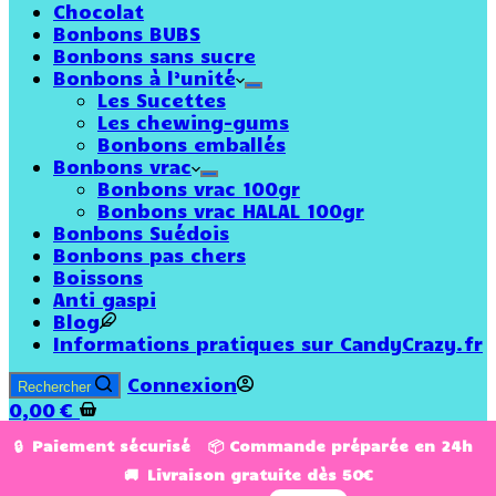
Chocolat
Bonbons BUBS
Bonbons sans sucre
Bonbons à l’unité
Les Sucettes
Les chewing-gums
Bonbons emballés
Bonbons vrac
Bonbons vrac 100gr
Bonbons vrac HALAL 100gr
Bonbons Suédois
Bonbons pas chers
Boissons
Anti gaspi
Blog
Informations pratiques sur CandyCrazy.fr
Connexion
Rechercher
0,00
€
🔒 Paiement sécurisé 📦 Commande préparée en 24h
🚚 Livraison gratuite dès 50€