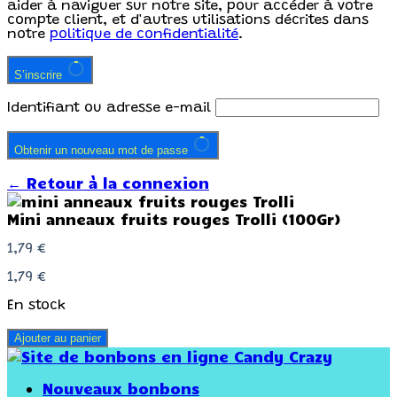
aider à naviguer sur notre site, pour accéder à votre
compte client, et d'autres utilisations décrites dans
notre
politique de confidentialité
.
S’inscrire
Identifiant ou adresse e-mail
Obtenir un nouveau mot de passe
← Retour à la connexion
Mini anneaux fruits rouges Trolli (100Gr)
1,79
€
1,79
€
En stock
Ajouter au panier
Nouveaux bonbons