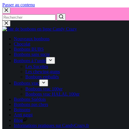
Passer au contenu
Nouveaux bonbons
Chocolat
Bonbons BUBS
Bonbons sans sucre
Bonbons à l’unité
Les Sucettes
Les chewing-gums
Bonbons emballés
Bonbons vrac
Bonbons vrac 100gr
Bonbons vrac HALAL 100gr
Bonbons Suédois
Bonbons pas chers
Boissons
Anti gaspi
Blog
Informations pratiques sur CandyCrazy.fr