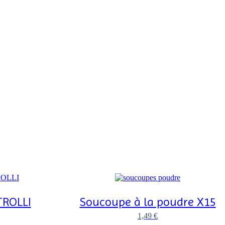
TROLLI
Soucoupe à la poudre X15
1,49
€