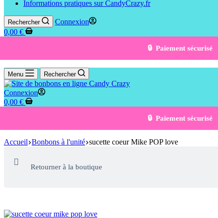
Informations pratiques sur CandyCrazy.fr
Connexion
Rechercher
0,00
€
🔒 Paiement sécurisé
Menu
Rechercher
Connexion
0,00
€
🔒 Paiement sécurisé
Accueil
Bonbons à l'unité
sucette coeur Mike POP love
Retourner à la boutique